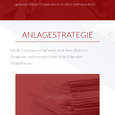
gebauten Allkauf-Gruppe, den er im Jahre 1989 veräußerte.
ANLAGESTRATEGIE
Die AV | holding verfolgt einen breit diversifizierten
Anlagesatz und investiert dabei in die folgenden
Anlageklassen:
Wertpapiere