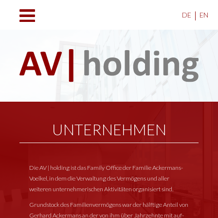
|
DE
EN
UNTERNEHMEN
Die AV | holding ist das Family Office der Familie Ackermans-
Voelkel, in dem die Verwaltung des Vermögens und aller
weiteren unternehmerischen Aktivitäten organisiert sind.
Grundstock des Familienvermögens war der hälftige Anteil von
Gerhard Ackermans an der von ihm über Jahrzehnte mit auf-